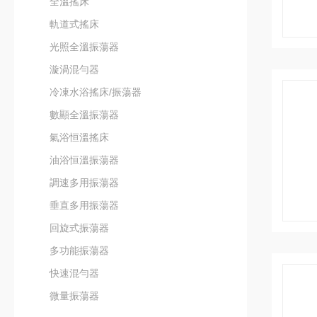
全溫搖床
軌道式搖床
光照全溫振蕩器
漩渦混勻器
冷凍水浴搖床/振蕩器
數顯全溫振蕩器
氣浴恒溫搖床
油浴恒溫振蕩器
調速多用振蕩器
垂直多用振蕩器
回旋式振蕩器
多功能振蕩器
快速混勻器
微量振蕩器