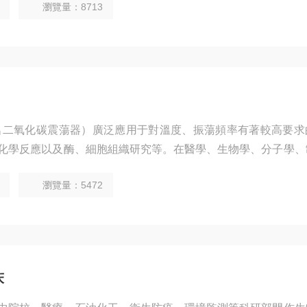
瀏覽量：8713
名二氧化碳震蕩器）廣泛應用于對溫度、振蕩頻率有著較高要求
化學反應以及酶、細胞組織研究等。在醫學、生物學、分子學、
域有著廣泛而重要的應用。
瀏覽量：5472
床