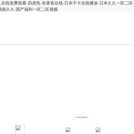
人在线免费观看-四虎色-色香蕉在线-日本不卡在线播放-日本久久一区二区
插插久久-国产福利一区二区视频
ODUCTS C
產品中心
當前位置：
首頁
產品中心
搖床（振蕩器