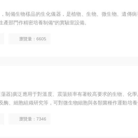
養，制備生物樣品的生化儀器，是植物、生物、微生物、遺傳病
生產部門作精密培養制備*的實驗室設備。
瀏覽量：6605
床(振蕩器)廣泛應用于對溫度、震蕩頻率有著較高要求的生物、化
及酶、細胞組織研究等，可對微生物細胞與各類菌種作運動培養
瀏覽量：7346