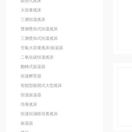
組合式搖床
大容量搖床
三層恒溫搖床
雙層疊加式恒溫搖床
三層疊加式恒溫搖床
空氣大容量搖床/振蕩器
二氧化碳恒溫搖床
翻轉式振蕩器
恒溫孵育器
智能型敞開式大型搖床
恒溫振蕩器
培養搖床
恒溫恒濕暗培養搖床
振蕩器