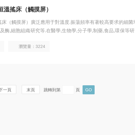
光照恒溫搖床（觸摸屏）
恒溫搖床（觸摸屏）廣泛應用于對溫度.振蕩頻率有著較高要求的細菌
及酶,細胞組織研究等.在醫學,生物學,分子學,制藥,食品,環保等
用。
瀏覽量：3224
下一頁
末頁
跳轉到第
頁