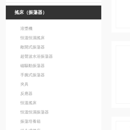
搖床（振蕩器）
溶漿機
恒溫恒濕搖床
敞開式振蕩器
超聲波水浴振蕩器
磁驅動振蕩器
手腕式振蕩器
夾具
反應器
恒溫搖床
恒溫恒濕振蕩器
振蕩培養箱