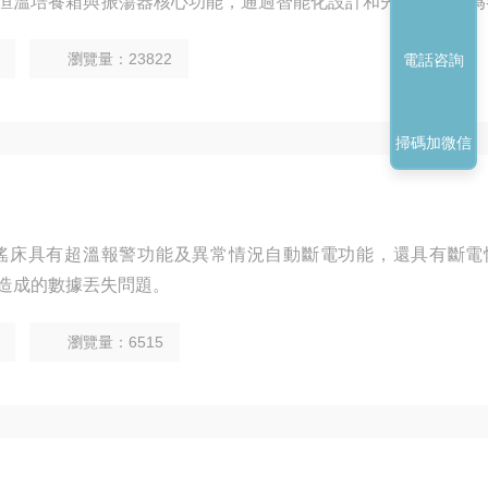
恒溫培養箱與振蕩器核心功能，通過智能化設計和先進技術，為
定的溫控與振蕩環境，廣泛應用于分子生物學研究、細胞培養與
瀏覽量：23822
電話咨詢
發與測試、環境監測分析等多個領域。
掃碼加微信
式恒溫搖床具有超溫報警功能及異常情況自動斷電功能，還具有斷電
造成的數據丟失問題。
瀏覽量：6515