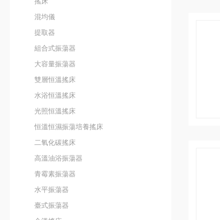
搖床
混均儀
提取器
組合式振蕩器
大容量振蕩器
雙層恒溫搖床
水浴恒溫搖床
光照恒溫搖床
恒溫恒濕振蕩培養搖床
二氧化碳搖床
高溫油浴振蕩器
青霉素振蕩器
水平振蕩器
臺式振蕩器