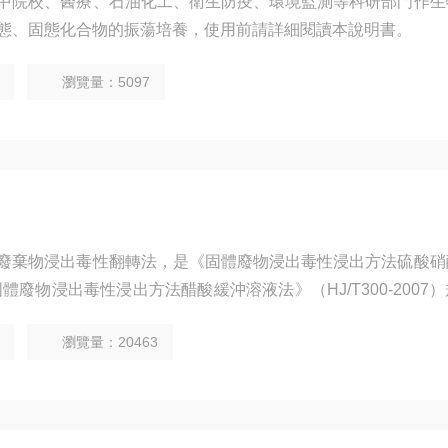
中院校、醫療、石油化工、衛生防疫、環境監測等科研部門作生
態、固態化合物的振蕩培養，使用前請詳細閱讀本說明書。
瀏覽量：5097
廢棄物浸出毒性翻轉法，是《固體廢物浸出毒性浸出方法硫酸硝
與《固體廢物浸出毒性浸出方法醋酸緩沖溶液法》（HJ/T300-2007
瀏覽量：20463