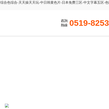
-综合色综合-天天操天天玩-中日韩黄色片-日本免费三区-中文字幕五区-色
0519-825
咨詢
熱線
ENTER
）