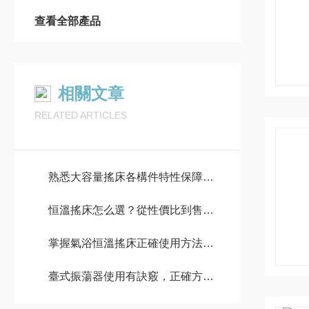
查看全部產品
相關文章
RELATED ARTICLES
熟悉大容量搖床各構件特性保障批量實驗樣品培育效果統一
恒溫搖床怎么選？從性價比到售后，以常州金壇良友為例的全攻略
掌握氣浴恒溫搖床正確使用方法有助于確保實驗條件的準確性
臺式振蕩器使用有訣竅，正確方法您知道嗎？