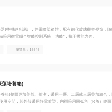
蕩器)整機靜音設計，靜電噴塑箱體，配有鋼化玻璃觀察視窗，隨
備采用微電腦全智能控制系統，功能*，抗干擾能力強。
瀏覽量：15545
振蕩培養箱)
培養箱)整體更加美觀、整潔，采用一層、二層或三層疊加組合，
使用空間，其外殼采用靜電噴塑，內襯采用圓弧角（R角）鏡面
生細菌、防腐蝕。